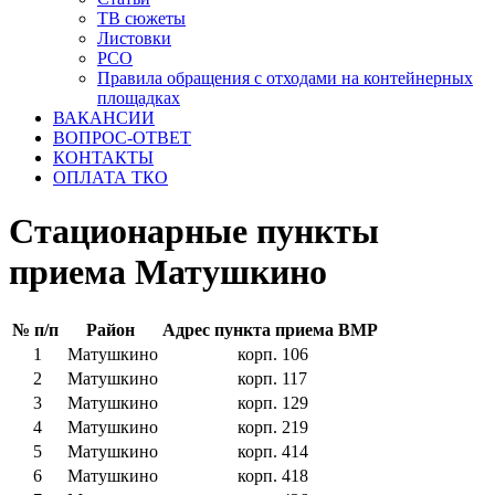
ТВ сюжеты
Листовки
РСО
Правила обращения с отходами на контейнерных
площадках
ВАКАНСИИ
ВОПРОС-ОТВЕТ
КОНТАКТЫ
ОПЛАТА ТКО
Стационарные пункты
приема Матушкино
№ п/п
Район
Адрес пункта приема ВМР
1
Матушкино
корп. 106
2
Матушкино
корп. 117
3
Матушкино
корп. 129
4
Матушкино
корп. 219
5
Матушкино
корп. 414
6
Матушкино
корп. 418