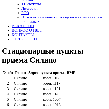
ТВ сюжеты
Листовки
РСО
Правила обращения с отходами на контейнерных
площадках
ВАКАНСИИ
ВОПРОС-ОТВЕТ
КОНТАКТЫ
ОПЛАТА ТКО
Стационарные пункты
приема Силино
№ п/п
Район
Адрес пункта приема ВМР
1
Силино
корп. 1108
2
Силино
корп. 1117
3
Силино
корп. 1121
4
Силино
корп. 1145
5
Силино
корп. 1007
6
Силино
корп. 1013