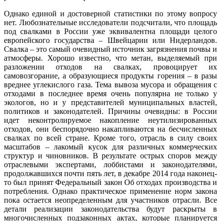
Однако единой и достоверной статистики по этому вопросу
нет. Любознательные исследователи подсчитали, что площадь
под свалками в России уже эквивалентна площади целого
европейского государства – Швейцарии или Нидерландов.
Свалка – это самый очевидный источник загрязнения почвы и
атмосферы. Хорошо известно, что метан, выделяемый при
разложении отходов на свалках, провоцирует их
самовозгорание, а образующиеся продукты горения – в разы
вреднее углекислого газа. Тема вывоза мусора и обращения с
отходами в последнее время очень популярна не только у
экологов, но и у представителей муниципальных властей,
политиков и законодателей. Причины очевидны: в России
идет неконтролируемое накопление неутилизированных
отходов, они беспорядочно накапливаются на бесчисленных
свалках по всей стране. Кроме того, отрасль в силу своих
масштабов – лакомый кусок для различных коммерческих
структур и чиновников. В результате острых споров между
отраслевыми экспертами, лоббистами и законодателями,
продолжавшихся почти пять лет, в декабре 2014 года наконец-
то был принят Федеральный закон Об отходах производства и
потребления. Однако практическое применение норм закона
пока остается неопределенным для участников отрасли. Все
детали реализации законодательства будут раскрыты в
многочисленных подзаконных актах, которые планируется