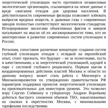
энергетической утилизации часто противятся независимые
экологические организации, ссылающиеся на некие данные о
вреде сжигания отходов для здоровья населения. В
действительности современные фильтры позволяют избежать
выбросов вредных веществ, и дымовые газы с современных
заводов полностью соответствуют экологическим стандартам.
Игнорирование экологами объективных фактов и замеров
наталкивает на мысли об их ангажированности теми, кто не
заинтересован в развитии современных систем утилизации в
России.
Регионам, сопоставив различные концепции создания систем
глубокой утилизации отходов с оглядкой на европейский
опыт, стоит признать, что будущее – не за полигонами, пусть
и качественными, а за энергетической утилизацией, идущей в
паре с системой глубокого рециклинга. Первым шагом в
координированных действиях властей Москвы и области по
данному вопросу может стать работа с Минэнерго и
Минэкономразвития по утверждению правительством РФ
параметров поддержки проектов энергетической утилизации
на привлекательных для инвесторов уровнях. Это позволит
мэру Сергею Собянину и губернатору Андрею Воробьеву
добиться быстрого снижения объемов ТБО, накапливаемых
на свалках в окрестностях Москвы, с минимальными
тарифными последствиями.