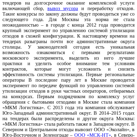
тендеров на долгосрочное оказание комплексной услуги
включающей сбор,
вывоз мусора
и переработку отходов.
Такие конкурсы по закону должны будут проводиться уже со
следующего года. Для Москвы эта норма не стала
неожиданностью – в городе с конца 2012 года проводится
крупный эксперимент по управлению системой утилизации
отходов в схожей конфигурации. К настоящему времени на
тендерах разыграны почти все административные округа
столицы. У законодателей сегодня есть уникальная
возможность ознакомиться с первыми результатами
московского эксперимента, выделить из него лучшие
практики и уделить особое внимание тем условиям
контрактов, которые могут усложнить и снизить
эффективность системы утилизации. Первые региональные
операторы В последние пару лет в Москве проводится
эксперимент по передаче функций по управлению системой
утилизации отходов в руки частных операторов, отбираемых
на конкурсах. Первым подрядчиком по комплексу услуг
обращения с бытовыми отходами в Москве стала компания
«МКМ Логистика». С 2013 года эта компания обслуживает
Юго-Западный административный округ. В 2014–2015 годах
на тендерах были распределены и другие округа Москвы:
«МКМ Логистика» стала работать также в Западном округе. В
Северном и Центральном отходы вывозит ООО «Эколайн», в
Юго-Восточном и Зеленограде –
ООО «МСК-НТ»
, в Северо-