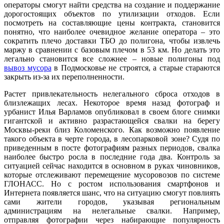
операторы смогут найти средства на создание и поддержание
дорогостоящих объектов по утилизации отходов. Если
посмотреть на составляющие цены контракта, становится
понятно, что наиболее очевидное желание оператора – это
сократить плечо доставки ТБО до полигона, чтобы извлечь
маржу в сравнении с базовым плечом в 53 км. Но делать это
легально становится все сложнее – новые полигоны под
вывоз мусора
в Подмосковье не строятся, а старые стараются
закрыть из-за их переполненности.
Растет привлекательность нелегального сброса отходов в
близлежащих лесах. Некоторое время назад фотограф и
урбанист Илья Варламов опубликовал в своем блоге снимки
гигантской и активно разрастающейся свалки на берегу
Москвы-реки близ Коломенского. Как возможно появление
такого объекта в черте города, в лесопарковой зоне? Судя по
приведенным в посте фотографиям разных периодов, свалка
наиболее быстро росла в последние года два. Контроль за
ситуацией сейчас находится в основном в руках чиновников,
которые отслеживают перемещение мусоровозов по системе
ГЛОНАСС. Но с ростом использования смартфонов и
Интернета появляется шанс, что на ситуацию смогут повлиять
сами жители городов, указывая региональным
администрациям на нелегальные свалки. Например,
отправляя фотографии через набирающие популярность