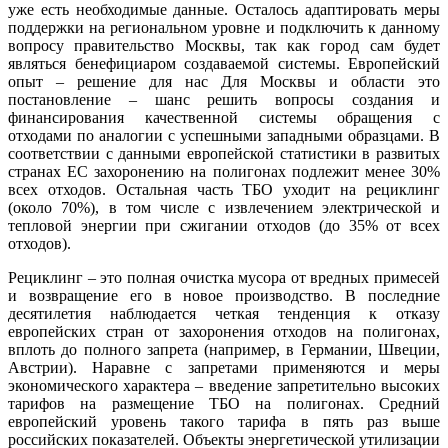
уже есть необходимые данные. Осталось адаптировать меры
поддержки на региональном уровне и подключить к данному
вопросу правительство Москвы, так как город сам будет
являться бенефициаром создаваемой системы. Европейский
опыт – решение для нас Для Москвы и области это
постановление – шанс решить вопросы создания и
финансирования качественной системы обращения с
отходами по аналогии с успешными западными образцами. В
соответствии с данными европейской статистики в развитых
странах ЕС захоронению на полигонах подлежит менее 30%
всех отходов. Остальная часть ТБО уходит на рециклинг
(около 70%), в том числе с извлечением электрической и
тепловой энергии при сжигании отходов (до 35% от всех
отходов).
Рециклинг – это полная очистка мусора от вредных примесей
и возвращение его в новое производство. В последние
десятилетия наблюдается четкая тенденция к отказу
европейских стран от захоронения отходов на полигонах,
вплоть до полного запрета (например, в Германии, Швеции,
Австрии). Наравне с запретами применяются и меры
экономического характера – введение запретительно высоких
тарифов на размещение ТБО на полигонах. Средний
европейский уровень такого тарифа в пять раз выше
российских показателей. Объекты энергетической утилизации