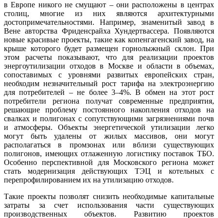
в Европе никого не смущают – они расположены в центрах
столиц, многие из них являются архитектурными
достопримечательностями. Например, знаменитый завод в
Вене авторства Фриденсрайха Хундертвассера. Появляются
новые красивые проекты, такие как копенгагенский завод, на
крыше которого будет размещен горнолыжный склон. При
этом расчеты показывают, что для реализации проектов
энергоутилизации отходов в Москве и области в объемах,
сопоставимых с уровнями развитых европейских стран,
необходим незначительный рост тарифа на электроэнергию
для потребителей – не более 3–4%. В обмен на этот рост
потребители региона получат современные предприятия,
решающие проблему постоянного накопления отходов на
свалках и полигонах с сопутствующими загрязнениями почв
и атмосферы. Объекты энергетической утилизации легко
могут быть удалены от жилых массивов, они могут
располагаться в промзонах или вблизи существующих
полигонов, имеющих отлаженную логистику поставок ТБО.
Особенно перспективной для Московского региона может
стать модернизация действующих ТЭЦ и котельных с
перепрофилированием их на утилизацию отходов.
Такие проекты позволят снизить необходимые капитальные
затраты за счет использования части существующих
производственных объектов. Развитию проектов