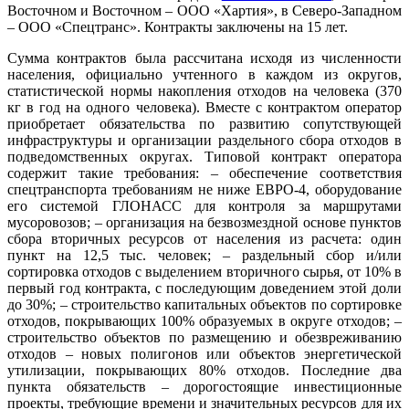
Восточном и Восточном – ООО «Хартия», в Северо-Западном
– ООО «Спецтранс». Контракты заключены на 15 лет.
Сумма контрактов была рассчитана исходя из численности
населения, официально учтенного в каждом из округов,
статистической нормы накопления отходов на человека (370
кг в год на одного человека). Вместе с контрактом оператор
приобретает обязательства по развитию сопутствующей
инфраструктуры и организации раздельного сбора отходов в
подведомственных округах. Типовой контракт оператора
содержит такие требования: – обеспечение соответствия
спецтранспорта требованиям не ниже ЕВРО-4, оборудование
его системой ГЛОНАСС для контроля за маршрутами
мусоровозов; – организация на безвозмездной основе пунктов
сбора вторичных ресурсов от населения из расчета: один
пункт на 12,5 тыс. человек; – раздельный сбор и/или
сортировка отходов с выделением вторичного сырья, от 10% в
первый год контракта, с последующим доведением этой доли
до 30%; – строительство капитальных объектов по сортировке
отходов, покрывающих 100% образуемых в округе отходов; –
строительство объектов по размещению и обезвреживанию
отходов – новых полигонов или объектов энергетической
утилизации, покрывающих 80% отходов. Последние два
пункта обязательств – дорогостоящие инвестиционные
проекты, требующие времени и значительных ресурсов для их