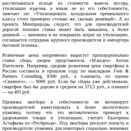
рассчитываться исходя из стоимости вывоза мусора,
утилизации изделия, а никак не из его себестоимости,
замечает он: «Утилизировать холодильник премиального
класса стоит примерно столько же, сколько дешевый». А из
проекта Минприроды следует, что для производителей
дорогой техники ставка может быть завышена, а более
дешевой — занижена и не покрывать затрат на утилизацию,
соглашается сотрудник крупного производителя и импортера
бытовой техники.
Розничные цены непременно вырастут пропорционально
ставке сбора, уверен представитель «М.видео» Антон
Пантелеев. Например, средняя розничная цена смартфона в
России составила в прошлом году, по выкладкам J’son &
Partners Consulting, 8300 руб., а планшета, по оценке
«Связного», — 9000 руб. Если бы сборы уже действовали,
смартфон был бы дороже в среднем на 373,5 руб., а планшет
— на 405 руб.
Привязка экосбора к себестоимости не мотивирует
производителей инвестировать в более экологичную
упаковку, потому что это автоматически приведет к
удорожанию товара и утилизации, считает Екатерина
Астафьева из «Русбренда». Под экосборы рискуют попасть и
производители упаковки для некоторых социально значимых