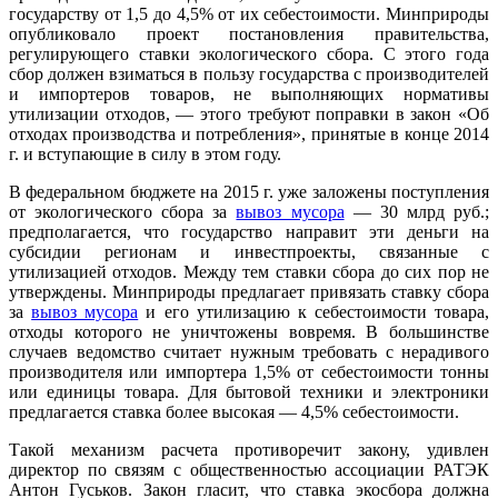
государству от 1,5 до 4,5% от их себестоимости. Минприроды
опубликовало проект постановления правительства,
регулирующего ставки экологического сбора. С этого года
сбор должен взиматься в пользу государства с производителей
и импортеров товаров, не выполняющих нормативы
утилизации отходов, — этого требуют поправки в закон «Об
отходах производства и потребления», принятые в конце 2014
г. и вступающие в силу в этом году.
В федеральном бюджете на 2015 г. уже заложены поступления
от экологического сбора за
вывоз мусора
— 30 млрд руб.;
предполагается, что государство направит эти деньги на
субсидии регионам и инвестпроекты, связанные с
утилизацией отходов. Между тем ставки сбора до сих пор не
утверждены. Минприроды предлагает привязать ставку сбора
за
вывоз мусора
и его утилизацию к себестоимости товара,
отходы которого не уничтожены вовремя. В большинстве
случаев ведомство считает нужным требовать с нерадивого
производителя или импортера 1,5% от себестоимости тонны
или единицы товара. Для бытовой техники и электроники
предлагается ставка более высокая — 4,5% себестоимости.
Такой механизм расчета противоречит закону, удивлен
директор по связям с общественностью ассоциации РАТЭК
Антон Гуськов. Закон гласит, что ставка экосбора должна