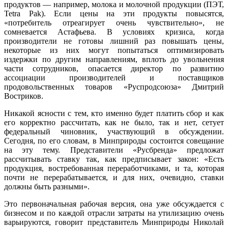
продуктов — например, молока и молочной продукции (ПЭТ,
Tetra Pak). Если цены на эти продукты повысятся,
«потребитель отреагирует очень чувствительно», не
сомневается Астафьева. В условиях кризиса, когда
производители не готовы лишний раз повышать цены,
некоторые из них могут попытаться оптимизировать
издержки по другим направлениям, вплоть до увольнения
части сотрудников, опасается директор по развитию
ассоциации производителей и поставщиков
продовольственных товаров «Руспродсоюза» Дмитрий
Востриков.
Никакой ясности с тем, кто именно будет платить сбор и как
его корректно рассчитать, как не было, так и нет, сетует
федеральный чиновник, участвующий в обсуждении.
Сегодня, по его словам, в Минприроды состоится совещание
на эту тему. Представители «Русбренда» предложат
рассчитывать ставку так, как предписывает закон: «Есть
продукция, востребованная переработчиками, и та, которая
почти не перерабатывается, и для них, очевидно, ставки
должны быть разными».
Это первоначальная рабочая версия, она уже обсуждается с
бизнесом и по каждой отрасли затраты на утилизацию очень
варьируются, говорит представитель Минприроды Николай