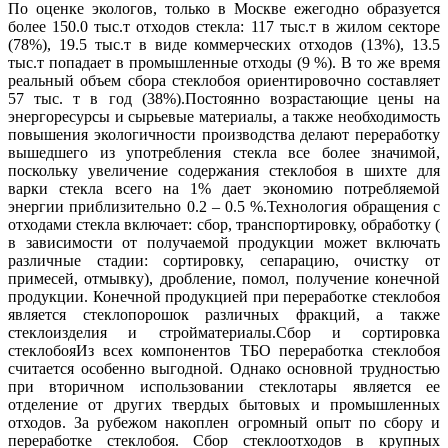
По оценке экологов, только в Москве ежегодно образуется более 150.0 тыс.т отходов стекла: 117 тыс.т в жилом секторе (78%), 19.5 тыс.т в виде коммерческих отходов (13%), 13.5 тыс.т попадает в промышленные отходы (9 %). В то же время реальный объем сбора стеклобоя ориентировочно составляет 57 тыс. т в год (38%).Постоянно возрастающие цены на энергоресурсы и сырьевые материалы, а также необходимость повышения экологичности производства делают переработку вышедшего из употребления стекла все более значимой, поскольку увеличение содержания стеклобоя в шихте для варки стекла всего на 1% дает экономию потребляемой энергии приблизительно 0.2 – 0.5 %.Технология обращения с отходами стекла включает: сбор, транспортировку, обработку ( в зависимости от получаемой продукции может включать различные стадии: сортировку, сепарацию, очистку от примесей, отмывку), дробление, помол, получение конечной продукции. Конечной продукцией при переработке стеклобоя является стеклопорошок различных фракций, а также стеклоизделия и стройматериалы.Сбор и сортировка стеклобояИз всех компонентов ТБО переработка стеклобоя считается особенно выгодной. Однако основной трудностью при вторичном использовании стеклотары является ее отделение от других твердых бытовых и промышленных отходов. За рубежом накоплен огромный опыт по сбору и переработке стеклобоя. Сбор стеклоотходов в крупных городах осуществляется, в основном, специализированными предприятиями. Например, в США сбором и переработкой стеклобоя занимаются фирмы, производящие стекло, которые оборудуют пункты сбора и обеспечивают первичную обработку стеклобоя. Установки для его сортировки и переработки, как правило, монтируются непосредственно на стекольных заводах. Серию таких аппаратов, которые состоят из стандартных модулей, быстро и легко монтируются и могут дополняться новыми модулями, разработали специалисты транснациональной компании “Owens-Illinois” – крупнейшего мирового производителя стеклянной тары. Только в США компания эксплуатирует 60 таких перерабатывающих производств, которые поставляют для изготовления новых стеклянных контейнеров около 1 млн. т измельченного стеклобоя в год .В Германии фирмы, занятые сбором стеклобоя, также поставляют его непосредственно на стекольные заводы, проводя предварительную обработку с целью очищения от примесей и получения требуемого размера частиц. Поэтому поставляемый стеклобой полностью готов для введения в шихту. В некоторых европейских странах, например в Венгрии, стеклобой собирают организации – заготовители вторсырья (макулатуры, резины, отходов текстиля и древесины). Для сбора стеклобоя в местах его возможного образования установлены специальные контейнеры. Наряду со стационарным применяется и передвижной способ сбора стеклобоя, включающий в себя регулярный объезд предприятий и городских жителей. Кроме того, в Венгрии используется такой экономически оправданный способ сбора стеклобоя, как установка крупногабаритных контейнеров предприятиями – приемщиками стекла. Широко применяются передвижные механизированные приемные пункты, где стекло, не только собирают, но и вручную сортируют по цвету и измельчают. В Великобритании рециклингу ежегодно подвергается 16130 тыс.т вышедшей из употребления стеклянной тары, что является результатом выполнения директивы Евросоюза по упаковочным отходам. Такой результат связан с успешной информационной работой по привлечению населения к программам вторичного использования ресурсов. Внедрению системы сбора стеклянной тары способствует проведение таких мероприятий, как организация соревнований между школами, выпуск настенных плакатов, установление премий за сбор вторичного сырья, широкое освещение этих мероприятий в средствах массовой информации.Для того, чтобы увеличить объемы использования стеклобоя производителями стекла, за рубежом все шире применяют автоматизированные системы сортировки стекольного боя по цвету. Например, компанией Mogensen GmbH (Германия) были разработаны автоматизированные оптоэлектронные системы для такой классификации различных типов стекла, предназначенного для вторичной переработки. Установка MikroSort® AX разработана специально для сортировки больших объёмов сильно загрязнённого пустотелого стеклобоя в диапазоне зернистости 5 — 60 мм и отвечает многим требованиям, предъявляемым к сортируемому материалу. Как правило, желательно, чтобы стеклобой, предназначенный для вторичной переработки, подвергался мокрой очистке только в редких случаях, но в то же время из-за хранения под открытым небом он часто является влажным. Кроме того, стеклянные отходы содержат прилипший мелкий материал, бумагу, металлические и органические остатки. При получении конечного продукта должны быть учтены цветовые нюансы, например, отделение белого стекла от светло-зелёного, керамических осколков от белого стекла с бумажными этикетками и т.д. Чтобы удовлетворить всем этим требованиям, процесс сортировки разбит на несколько этапов. Сначала стеклянный бой подается ковшовым загрузчиком в приемный бункер, откуда вибропитателем направляется в ковшовый элеватор и затем на грохот. Более крупный материал отделяется на верхней сетке, в то время как более мелкий (менее 8 мм) проходит через сетку. Частицы крупнее 8 мм направляются на электромагнитный питатель, который создает равномерный слой, состоящий из единичных кусков стекла, и направляет их к системе сортировки MikroSort® AX. Стекло сканируется в виде “завесы” шириной около 1,2 метра, оптической системой с высоким разрешением для удаления кусков, например, коричневого стекла, составляющего в общем потоке около 30%. Для анализа и оценки полученных данных используется технология на основе быстрых параллельных процессоров. Выделенные два отдельных потока подаются на конвейерные ленты и разгружаются в бункера запаса. В зависимости от материала, гранулометрического состава и количества отбраковки можно проводить сортировку со скоростью от 8 до 10 т/ч. Установка MikroSort имеет 16 различных программ, которые позволяют выполнить множество других манипуляций, включая сортировку массовых промышленных стекол и оптического стекла, для того чтобы получить фракцию бесцветного стекла и отделить смешанное цветное стекло от бесцветного стекла. При этом области применения систем MikroSort не ограничиваются только стекольной промышленностью. Их можно использовать и для классификации таких материалов как металлы, пластмасса, руда, древесина, керамика и др. Корпорация “S+S” (Германия), ведущий мировой разработчик и производитель систем детекции, сепарации и сортировки, предлагает системы сепарации стекла, основанные на рентгеновской трансмиссии, которые классифицируют и сортируют различные виды стекла на основе его химического состава.В США для приема стеклотары у населения используют системы сортировки фирмы “Environmental products” , оборудованные лазерными сканирующими устройствами для считывания универсального кода, нанесенного на этикетки бутылок.Технологии утилизации и переработки стеклобояУтилизация вышедшей из употребления стеклянной тары может проводиться по трем направлениям: — использование в качестве вторичного сырья при получении новой стеклянной тары;- применение в качестве основного сырьевого компонента в производстве различных стройматериалов;- вывоз в составе твердых бытовых отходов (ТБО) на полигоны. Во всем мире основным направлением применения стеклобоя является производство новой тары (банок, бутылок), так как это наиболее массовое производство, имеющее наименее жесткие требования к постоянству химического состава стекломассы и позволяющее использовать вторичный стеклобой, различающийся по цвету и составу. Средний удельный расход стеклобоя при производстве стеклянной тары за рубежом составляет: в Великобритании – 15%; в Венгрии – 20%; в США – 30%, в Чехии – 24%; в Германии – 30%; в Нидерландах – 40%. Например, в Швейцарии компания Vetropak эксплуатирует стекловаренную печь производительностью 200 т/сутки зеленого стекла. При этом шихта содержит от 80 до 85 % стеклобоя, а экономия топлива составляет 0,25 % на 1% перерабатываемого стеклобоя. В некоторых случаях в печах используется до 100% стеклобоя. На стеклотарных заводах США количество отходов стекла в шихте составляет от 30до 60 %. Производство стеклянной тары – не единственное направление утилизации стеклобоя. За последние 20 лет в США, Канаде, Германии разработаны технологии, которые предусматривают использование отходов тарного стекла при строительстве автомобильных дорог. Например, на строительном факультете Университета в Миссури (США) разработан материал “гласфальшт”, в состав которого входит 60 % молотого стекла, 5 % асфальта, 35 % каменной муки и других наполнителей. Этот материал опробован при строительстве некоторых автомобильных дорог. Более 400 млн. долл. было выделено на исследования, проводимые специалистами инженерного факультета и прикладных наук Колумбийского университета (штат Нью-Йорк, США), связанные с проблемой замены каменного наполнителя в бетоне стеклобоем. Но наиболее значимым направлением использования стеклобоя во всем мире является производство пеноматериалов, которые можно применять для изоляции стен, перекрытий, кровли, при изготовлении сэндвич-панелей, для утепления трубопроводов, тепловых и холодильных агрегатов, а также использовать как легкий заполнитель бетона. С конструкционной точки зрения материал может выпускаться в трех принципиально отличающихся видах: блоках (или плитах), гранулах (строительный песок или гравий) и бесформенных кусках (строительный щебень). Пеностекло – это полностью неорганический теплоизоляционный материал, подвергнутый термообработке при 700-800°С, который не поддерживает горение и относится к группе негорючих материалов. Предел огнестойкости по потере теплоизолирующей способности при толщинах 40, 80 и 100 мм составляет соответственно 30, 45 и 60 минут. Поэтому пеностекло может значительно снижать пожароопасность зданий и сооружений, построенных с его применением, а в случае пожара препятствовать распространению огня. При этом подобно обычному стеклу пенос