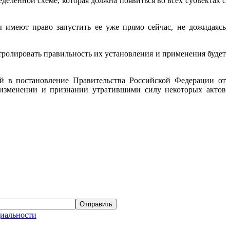
еленной схеме, которая должна появиться во всех субъектах с
ы имеют право запустить ее уже прямо сейчас, не дожидаясь
тролировать правильность их установления и применения будет
й в постановление Правительства Российской Федерации от
е изменении и признании утратившими силу некоторых актов
иальности