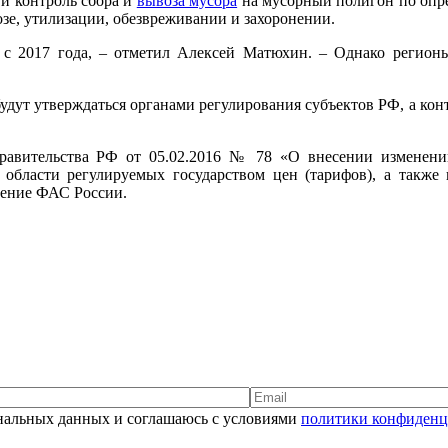
 и контроль сбора и
вывоза мусора
на мусорный полигон по опред
зе, утилизации, обезвреживании и захоронении.
ь с 2017 года, – отметил Алексей Матюхин. – Однако регион
будут утверждаться органами регулирования субъектов РФ, а кон
авительства РФ от 05.02.2016 № 78 «О внесении изменени
в области регулируемых государством цен (тарифов), а такж
ление ФАС России.
сональных данных и соглашаюсь с условиями
политики конфиденц