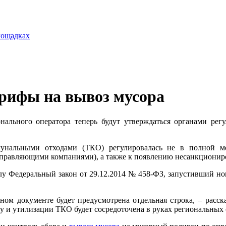
лощадках
арифы на вывоз мусора
ального оператора теперь будут утверждаться органами регу
унальными отходами (ТКО) регулировалась не в полной ме
правляющими компаниями), а также к появлению несанкциониро
 силу Федеральный закон от 29.12.2014 № 458-ФЗ, запустивший 
жном документе будет предусмотрена отдельная строка, – рас
ру и утилизации ТКО будет сосредоточена в руках региональных