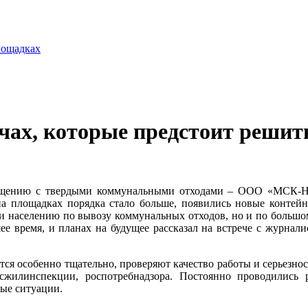
лощадках
чах, которые предстоит решит
ащению с твердыми коммунальными отходами – ООО «МСК-НТ» 
а площадках порядка стало больше, появились новые контейн
ги населению по вывозу коммунальных отходов, но и по большо
йшее время, и планах на будущее рассказал на встрече с жур
ся особенно тщательно, проверяют качество работы и серьезнос
осжилинспекции, роспотребнадзора. Постоянно проводились
ные ситуации.