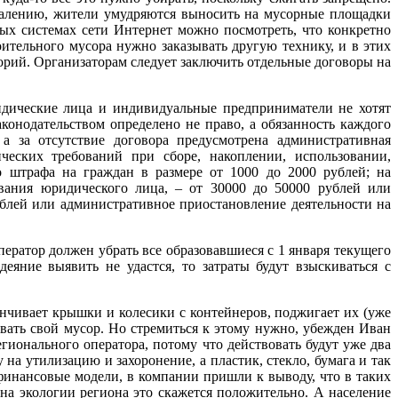
ожалению, жители умудряются выносить на мусорные площадки
ых системах сети Интернет можно посмотреть, что конкретно
ительного мусора нужно заказывать другую технику, и в этих
орий. Организаторам следует заключить отдельные договоры на
ридические лица и индивидуальные предприниматели не хотят
конодательством определено не право, а обязанность каждого
а за отсутствие договора предусмотрена административная
ческих требований при сборе, накоплении, использовании,
 штрафа на граждан в размере от 1000 до 2000 рублей; на
вания юридического лица, – от 30000 до 50000 рублей или
ублей или административное приостановление деятельности на
ератор должен убрать все образовавшиеся с 1 января текущего
еяние выявить не удастся, то затраты будут взыскиваться с
инчивает крышки и колесики с контейнеров, поджигает их (уже
вать свой мусор. Но стремиться к этому нужно, убежден Иван
егионального оператора, потому что действовать будут уже два
на утилизацию и захоронение, а пластик, стекло, бумага и так
финансовые модели, в компании пришли к выводу, что в таких
о на экологии региона это скажется положительно. А население