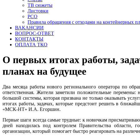
ТВ сюжеты
Листовки
РСО
Правила обращения с отходами на контейнерных п
ВАКАНСИИ
ВОПРОС-ОТВЕТ
КОНТАКТЫ
ОПЛАТА ТКО
О первых итогах работы, зада
планах на будущее
Два месяца работы нового регионального оператора по обр
ответственная. Жители заметили положительные перемены: н
большой системы, которая призвана не только оказывать услу
итогах работы, задачах, которые предстоит решить в ближа
«МСК-НТ» И.А. Егоршин.
Первые шаги всегда самые трудные: к новичкам присматривают
дней находилась под контролем Правительства области, г
организации, который помогает быстро реагировать на различ