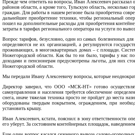
Прежде чем ответить на вопросы, Иван Алексеевич рассказал
районов области, а кроме того, Тульскую область, нескольк
граждан. Для работы в нашем регионе была приобретена совре
дальнейшее приобретение техники, чтобы региональный опе
пошел на дополнительные расходы для приобретения контейнеро
затраты в тарифах регионального оператора на услуги по выво
Вопрос тарифов, безусловно, один из самых болезненных для
определяются не их организацией, а регулируются государс
проживающих, в многоквартирных домах – с площади. Система
Нижегородской области. Как бы то ни было, тарифы у нас п
доходами и пенсионерам предусмотрены льготы, для них сто
Нижегородской области.
Мы передали Ивану Алексеевичу вопросы, которые неоднократн
Директор заверил, что ООО «МСК-НТ» готово осуществлят
самоуправления и населения требуется обеспечение определе
снега, иначе тяжелая техника просто не пройдет до места н
оборудованы твердым покрытием, ограждением, при необхо
установить крышу.
Иван Алексеевич, кстати, пояснил: в зону ответственности опе
его уберут. За состоянием контейнерных площадок, наведени
Еще один вопрос касался сезонного вывоза садово-огородных 