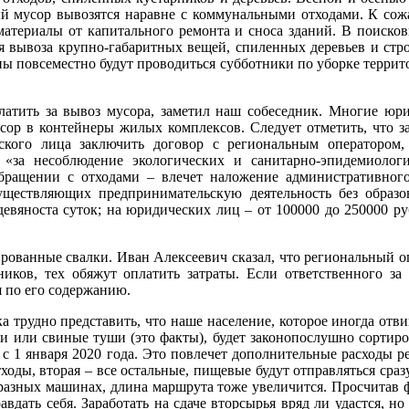
ный мусор вывозятся наравне с коммунальными отходами. К с
материалы от капитального ремонта и сноса зданий. В поисков
 вывоза крупно-габаритных вещей, спиленных деревьев и стро
сны повсеместно будут проводиться субботники по уборке террит
платить за вывоз мусора, заметил наш собеседник. Многие ю
ор в контейнеры жилых комплексов. Следует отметить, что за
кого лица заключить договор с региональным оператором, 
 «за несоблюдение экологических и санитарно-эпидемиологи
бращении с отходами – влечет наложение административного
уществляющих предпринимательскую деятельность без образо
девяноста суток; на юридических лиц – от 100000 до 250000 р
ованные свалки. Иван Алексеевич сказал, что региональный оп
ков, тех обяжут оплатить затраты. Если ответственного за д
я по его содержанию.
ка трудно представить, что наше население, которое иногда отв
чи или свиные туши (это факты), будет законопослушно сортиро
 с 1 января 2020 года. Это повлечет дополнительные расходы р
оды, вторая – все остальные, пищевые будут отправляться сразу 
в разных машинах, длина маршрута тоже увеличится. Просчитав 
равдать себя. Заработать на сдаче вторсырья вряд ли удастся, н