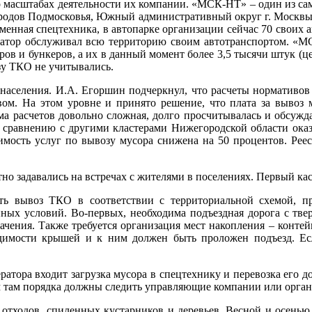
 о масштабах деятельности их компании. «МСК-НТ» – один из са
о городов Подмосковья, Южный административный округ г. Москв
менная спецтехника, в автопарке организации сейчас 70 своих 
ратор обслуживал всю территорию своим автотранспортом. «М
в и бункеров, а их в данный момент более 3,5 тысячи штук (це
зу ТКО не учитывались.
 населения. И.А. Егоршин подчеркнул, что расчеты нормативо
твом. На этом уровне и принято решение, что плата за вывоз 
 расчетов довольно сложная, долго просчитывалась и обсуждал
о сравнению с другими кластерами Нижегородской области ока
имость услуг по вывозу мусора снижена на 50 процентов. Реес
о задавались на встречах с жителями в поселениях. Первый кас
ь вывоз ТКО в соответствии с территориальной схемой, пр
нных условий. Во-первых, необходима подъездная дорога с твер
азначения. Также требуется организация мест накопления – кон
димости крышей и к ним должен быть проложен подъезд. Ес
ратора входит загрузка мусора в спецтехнику и перевозка его д
ем там порядка должны следить управляющие компании или орган
отходов, спиленных кустарников и деревьев. Весной и осенью 