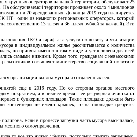
мых крупных операторов на нашей территории, обслуживает 25
ы. На обслуживаемой территории проживает около 4 миллионов
автомашин и 70 арендованных. До конца 2019 года планируется
СК-НТ» один из немногих региональных операторов, который
на соответственно 13 тысяч и 36 тысяч рублей за каждый). Эти
в накопления ТКО и тарифы за услуги по вывозу и утилизации
мусора в индивидуальном жилье рассчитывается с количества
ась, но принята именно в таком виде и установлена для всей
зались самыми низкими. Кроме того, гражданам с невысокими
тр льготников составляет министерство социальной политики
ался организации вывоза мусора из отдаленных сел.
инятой еще в 2016 году. Но со стороны органов местного
дым покрытием, а в зимнее время – ее регулярная очистка от
тейнерных и бункерных площадок. Такие площадки должны быть
ли контейнеры не имеют крышек, то на площадке требуется
о полигона. Если в процессе загрузки часть мусора высыпалась,
ы местного самоуправления.
куда-то все это нужно убирать, поскольку сжигать запрещено.