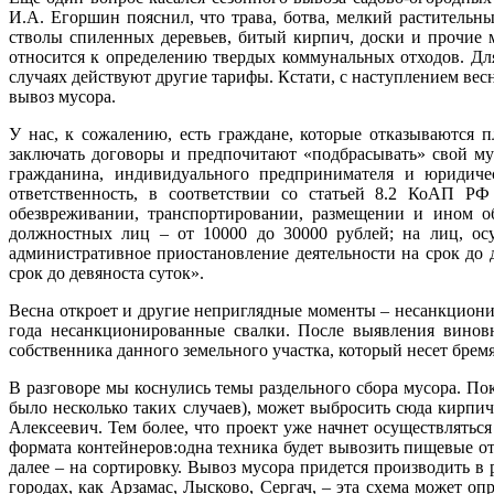
И.А. Егоршин пояснил, что трава, ботва, мелкий раститель
стволы спиленных деревьев, битый кирпич, доски и прочие 
относится к определению твердых коммунальных отходов. Для
случаях действуют другие тарифы. Кстати, с наступлением ве
вывоз мусора.
У нас, к сожалению, есть граждане, которые отказываются 
заключать договоры и предпочитают «подбрасывать» свой мус
гражданина, индивидуального предпринимателя и юридичес
ответственность, в соответствии со статьей 8.2 КоАП РФ
обезвреживании, транспортировании, размещении и ином о
должностных лиц – от 10000 до 30000 рублей; на лиц, ос
административное приостановление деятельности на срок до 
срок до девяноста суток».
Весна откроет и другие неприглядные моменты – несанкционир
года несанкционированные свалки. После выявления виновни
собственника данного земельного участка, который несет брем
В разговоре мы коснулись темы раздельного сбора мусора. По
было несколько таких случаев), может выбросить сюда кирпи
Алексеевич. Тем более, что проект уже начнет осуществляться
формата контейнеров:одна техника будет вывозить пищевые отх
далее – на сортировку. Вывоз мусора придется производить 
городах, как Арзамас, Лысково, Сергач, – эта схема может оп